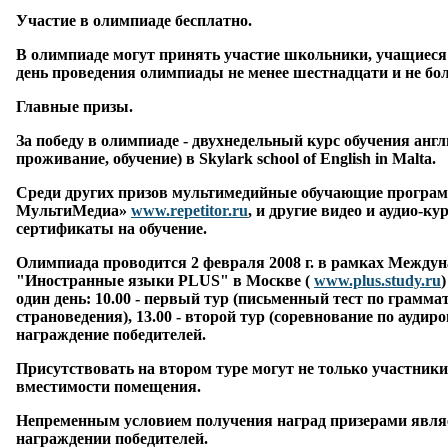
Участие в олимпиаде бесплатно.
В олимпиаде могут принять участие школьники, учащиеся 
день проведения олимпиады не менее шестнадцати и не бол
Главные призы.
За победу в олимпиаде - двухнедельный курс обучения анг
проживание, обучение) в Skylark school of English in Malta.
Среди других призов мультимедийные обучающие прогр
МультиМедиа»
www.repetitor.ru
, и другие видео и аудио-
сертификаты на обучение.
Олимпиада проводится
2 февраля 2008 г.
в рамках Междун
"Иностранные языки PLUS" в Москве (
www.plus.study.ru
один день: 10.00 - первый тур (письменный тест по грамма
страноведения), 13.00 - второй тур (соревнование по аудир
награждение победителей.
Присутствовать на втором туре могут не только участники
вместимости помещения.
Непременным условием получения наград призерами являе
награждении победителей.