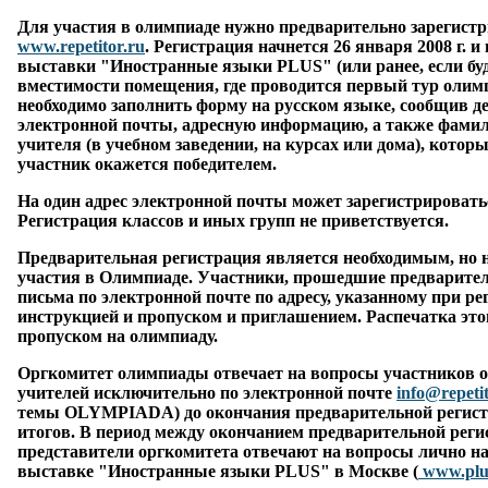
Для участия в олимпиаде нужно предварительно зарегистр
www.repetitor.ru
. Регистрация начнется
26 января 2008 г.
и 
выставки "Иностранные языки PLUS" (или ранее, если буд
вместимости помещения, где проводится первый тур олим
необходимо заполнить форму на русском языке, сообщив д
электронной почты, адресную информацию, а также фамили
учителя (в учебном заведении, на курсах или дома), которы
участник окажется победителем.
На один адрес электронной почты может зарегистрировать
Регистрация классов и иных групп не приветствуется.
Предварительная регистрация является необходимым, но 
участия в Олимпиаде. Участники, прошедшие предварите
письма по электронной почте по адресу, указанному при ре
инструкцией и пропуском и приглашением. Распечатка это
пропуском на олимпиаду.
Оргкомитет олимпиады отвечает на вопросы участников о
учителей исключительно по электронной почте
info@repetit
темы
OLYMPIADA
) до окончания предварительной регис
итогов. В период между окончанием предварительной реги
представители оргкомитета отвечают на вопросы лично на
выставке "Иностранные языки PLUS" в Москве (
www.plus