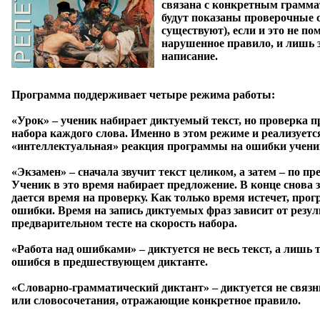
связана с конкретным грамма
будут показаны проверочные с
существуют), если и это не п
нарушенное правило, и лишь 
написание.
Программа поддерживает четыре режима работы:
«Урок»
– ученик набирает диктуемый текст, но проверка пр
набора каждого слова. Именно в этом режиме и реализует
«интеллектуальная» реакция программы на ошибки учени
«Экзамен»
– сначала звучит текст целиком, а затем – по п
Ученик в это время набирает предложение. В конце снова 
дается время на проверку. Как только время истечет, пр
ошибки. Время на запись диктуемых фраз зависит от резул
предварительном тесте на скорость набора.
«Работа над ошибками»
– диктуется не весь текст, а лишь
ошибся в предшествующем диктанте.
«Словарно-грамматический диктант»
– диктуется не связн
или словосочетания, отражающие конкретное правило.