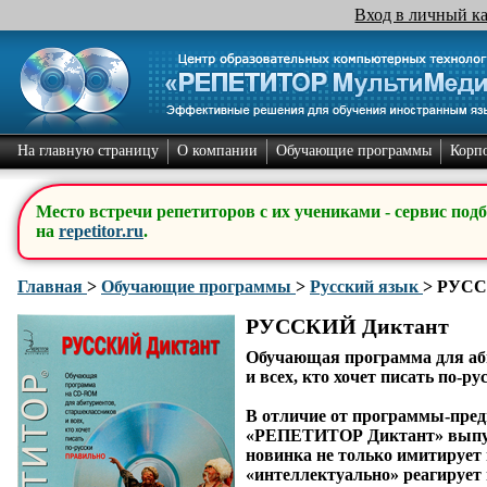
Вход в личный к
На главную страницу
О компании
Обучающие программы
Корп
Место встречи репетиторов с их учениками - сервис под
на
repetitor.ru
.
Главная
>
Обучающие программы
>
Русский язык
>
РУСС
РУССКИЙ Диктант
Обучающая программа для аб
и всех, кто хочет писать по-р
В отличие от программы-пр
«РЕПЕТИТОР Диктант» выпускал
новинка не только имитирует 
«интеллектуально» реагирует