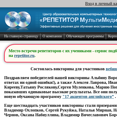
Вход в личный к
На главную страницу
О компании
Обучающие программы
Корп
Место встречи репетиторов с их учениками - сервис под
на
repetitor.ru
.
Состоялась викторина для участников
вебин
Поздравляем победителей нашей викторины
Альбину Воро
ответах ни одной ошибки!), а также
Алексея Лаврова, Ива
Кирееву,Татьяну Рослякову,Сергея Муленкова, Марию По
показавших одинаковые высокие результаты. Все они полу
новую обучающую программу
"17 акцентов английского
”
.
Еще шестнадцать участников викторины стали призерами.
Владимир Охлопков, Сергей Рукуйжа, Наталья Мирная, Н
Чернов, Оксана Набиуллина, Владимир Вячеславович Боро