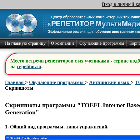
Вход в личный к
На главную страницу
О компании
Обучающие программы
Корп
Место встречи репетиторов с их учениками - сервис под
на
repetitor.ru
.
Главная
>
Обучающие программы
>
Английский язык
>
TO
Скриншоты
Скриншоты программы "TOEFL Internet Based 
Generation"
1.
Общий вид программы
, типы упражнений.