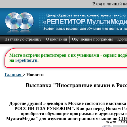
Вход в личный к
На главную страницу
О компании
Обучающие программы
Корп
Место встречи репетиторов с их учениками - сервис под
на
repetitor.ru
.
Главная
>
Новости
Выставка "Иностранные языки в Росс
Дорогие друзья! 5 декабря в Москве состоится выс
РОССИИ И ЗА РУБЕЖОМ". Как раз перед Новым Годом
приобрести обучающие программы и аудио-курс
МультиМедиа" для изучения иностранных языков по
СП