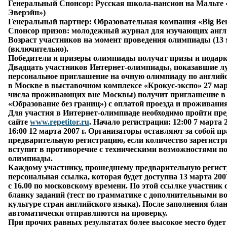
Генеральный Спонсор: Русская школа-пансион на Мальте 
Эверэйн»)
Генеральный партнер: Образовательная компания «Big Be
Спонсор призов: молодежный журнал для изучающих англи
Возраст участников на момент проведения олимпиады (13 ма
(включительно).
Победители и призеры олимпиады получат призы и подарк
Двадцать участников Интернет-олимпиады, показавшие л
персональное приглашение на очную олимпиаду по английс
в Москве в выставочном комплексе «Крокус-экспо» 27 марта
числа проживающих вне Москвы) получит приглашение в
«Образование без границ») с оплатой проезда и проживания
Для участия в Интернет-олимпиаде необходимо пройти пр
сайте
www.repetitor.ru
. Начало регистрации: 12:00 7 марта 
16:00 12 марта 2007 г. Организаторы оставляют за собой п
предварительную регистрацию, если количество зарегист
вступит в противоречие с техническими возможностями п
олимпиады.
Каждому участнику, прошедшему предварительную регист
персональная ссылка, которая будет доступна 13 марта 2007
с 16.00 по московскому времени. По этой ссылке участник
бланку заданий (тест по грамматике с дополнительными в
культуре стран английского языка). После заполнения бла
автоматически отправляются на проверку.
При прочих равных результатах более высокое место буде