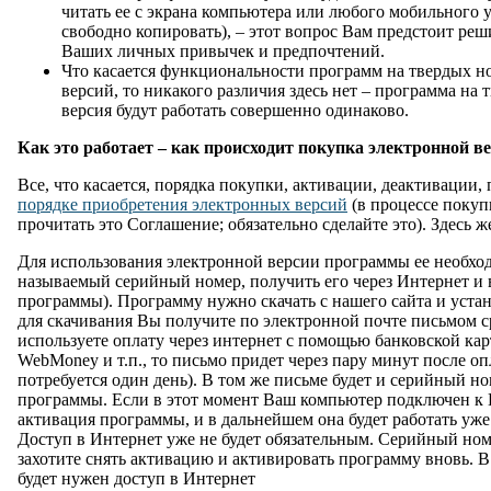
читать ее с экрана компьютера или любого мобильного 
свободно копировать), – этот вопрос Вам предстоит реш
Ваших личных привычек и предпочтений.
Что касается функциональности программ на твердых н
версий, то никакого различия здесь нет – программа на 
версия будут работать совершенно одинаково.
Как это работает – как происходит покупка электронной в
Все, что касается, порядка покупки, активации, деактивации,
порядке приобретения электронных версий
(в процессе покуп
прочитать это Соглашение; обязательно сделайте это). Здесь ж
Для использования электронной версии программы ее необход
называемый серийный номер, получить его через Интернет и 
программы). Программу нужно скачать с нашего сайта и уста
для скачивания Вы получите по электронной почте письмом с
используете оплату через интернет с помощью банковской кар
WebMoney и т.п., то письмо придет через пару минут после оп
потребуется один день). В том же письме будет и серийный но
программы. Если в этот момент Ваш компьютер подключен к 
активация программы, и в дальнейшем она будет работать уже
Доступ в Интернет уже не будет обязательным. Серийный ном
захотите снять активацию и активировать программу вновь. 
будет нужен доступ в Интернет