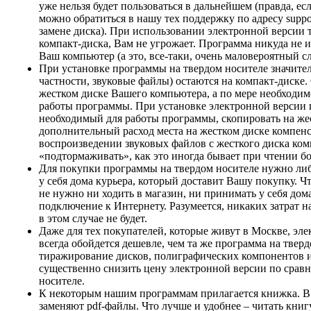
уже нельзя будет пользоваться в дальнейшем (правда, есл
можно обратиться в нашу тех поддержку по адресу suppor
замене диска). При использовании электронной версии т
компакт-диска, Вам не угрожает. Программа никуда не ис
Ваш компьютер (а это, все-таки, очень маловероятный сл
При установке программы на твердом носителе значите
частности, звуковые файлы) остаются на компакт-диске.
жестком диске Вашего компьютера, а по мере необходи
работы программы. При установке электронной версии 
необходимый для работы программы, скопировать на жес
дополнительный расход места на жестком диске компенс
воспроизведении звуковых файлов с жесткого диска ком
«подтормаживать», как это иногда бывает при чтении б
Для покупки программы на твердом носителе нужно либ
у себя дома курьера, который доставит Вашу покупку. 
не нужно ни ходить в магазин, ни принимать у себя дом
подключение к Интернету. Разумеется, никаких затрат н
в этом случае не будет.
Даже для тех покупателей, которые живут в Москве, эл
всегда обойдется дешевле, чем та же программа на тверд
тиражирование дисков, полиграфических компонентов и 
существенно снизить цену электронной версии по сравн
носителе.
К некоторым нашим программам прилагается книжка. В
заменяют pdf-файлы. Что лучше и удобнее – читать книг