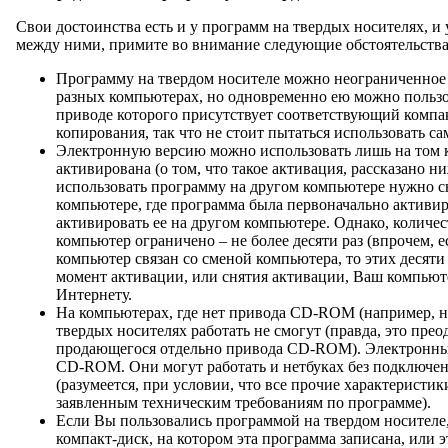
Свои достоинства есть и у программ на твердых носителях, и
между ними, примите во внимание следующие обстоятельства
Программу на твердом носителе можно неограниченное 
разных компьютерах, но одновременно ею можно пользо
приводе которого присутствует соответствующий компа
копирования, так что не стоит пытаться использовать с
Электронную версию можно использовать лишь на том к
активирована (о том, что такое активация, рассказано 
использовать программу на другом компьютере нужно с
компьютере, где программа была первоначально активир
активировать ее на другом компьютере. Однако, количес
компьютер ограничено – не более десяти раз (впрочем, 
компьютер связан со сменой компьютера, то этих десяти 
момент активации, или снятия активации, Ваш компьют
Интернету.
На компьютерах, где нет привода CD-ROM (например, н
твердых носителях работать не смогут (правда, это пре
продающегося отдельно привода CD-ROM). Электронные
CD-ROM. Они могут работать и нетбуках без подключ
(разумеется, при условии, что все прочие характеристик
заявленным техническим требованиям по программе).
Если Вы пользовались программой на твердом носителе
компакт-диск, на котором эта программа записана, или 