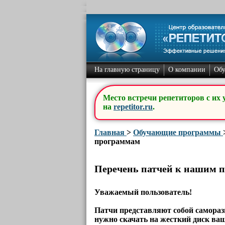
На главную страницу
О компании
Об
Место встречи репетиторов с их 
на
repetitor.ru
.
Главная
>
Обучающие программы
программам
Перечень патчей к нашим 
Уважаемый пользователь!
Патчи представляют собой самораз
нужно скачать на жесткий диск ваш