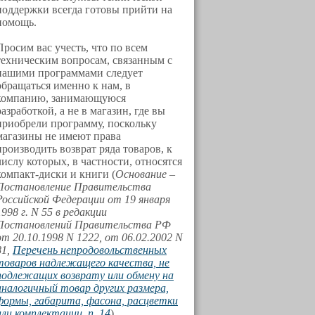
поддержки всегда готовы прийти на
помощь.
Просим вас учесть, что по всем
техническим вопросам, связанным с
нашими программами следует
обращаться именно к нам, в
компанию, занимающуюся
разработкой, а не в магазин, где вы
приобрели программу, поскольку
магазины не имеют права
производить возврат ряда товаров, к
числу которых, в частности, относятся
компакт-диски и книги (
Основание –
Постановление Правительства
Российской Федерации от 19 января
1998 г. N 55 в редакции
Постановлений Правительства РФ
от 20.10.1998 N 1222, от 06.02.2002 N
81,
Перечень непродовольственных
товаров надлежащего качества, не
подлежащих возврату или обмену на
аналогичный товар других размера,
формы, габарита, фасона, расцветки
или комплектации, п. 14
).