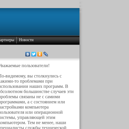
артнеры
Новости
Уважаемые пользователи!
По-видимому, вы столкнулись с
какими-то проблемами при
использовании наших программ. В
абсолютном большинстве случаев эти
проблемы связаны не с самими
программами, а с состоянием или
настройками компьютера
пользователя или операционной
системы, управляющей этим
компьютером. Тем не менее, наши
специалисты службы технической